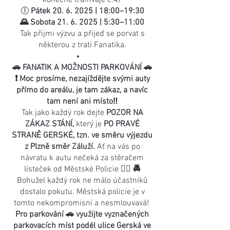
konečné tramvaje č.4)
🕕
Pátek
20. 6. 2025
| 18:00–19:30
🌄 Sobota 21. 6. 2025 | 5:30–11:00
Tak přijmi výzvu a přijeď se porvat s
některou z tratí Fanatika.
🚗 FANATIK A MOŽNOSTI PARKOVÁNÍ 🚗
❗ Moc prosíme, nezajíždějte svými auty
přímo do areálu, je tam zákaz, a navíc
tam není ani místo‼
Tak jako každý rok dejte
POZOR NA
ZÁKAZ STÁNÍ,
který je
PO PRAVÉ
STRANĚ GERSKÉ, tzn. ve směru výjezdu
z Plzně směr Záluží.
Ať na vás po
návratu k autu nečeká za stěračem
lísteček od Městské Policie
👮‍♂️ 🚔
Bohužel každý rok ne málo účastníků
dostalo pokutu. Městská policie je v
tomto nekompromisní a nesmlouvavá!
Pro parkování 🚗 využijte vyznačených
parkovacích míst podél ulice Gerská ve