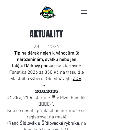
AKTUALITY
28.11.2025
Tip na dárek nejen k Vánocům (k
narozeninám, svátku nebo jen
tak)
=
Dárkový poukaz
na startovné
Fanatika 2026 za 350 Kč na trasu dle
vlastního výběru.
Objednávejte
ZDE
.
20.6.2025
Už zítra, 21.6.
startuje 🏁 v Plzni Fanatik.
🚴‍♂️🚵‍♀️🛴
Kdo se nestihl přihlásit online, může se
registrovat na místě
(
Ranč Šídlovák u Šídlovecké rybníka
, na