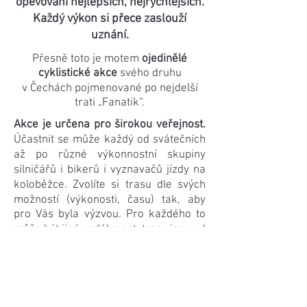
opěvování nejlepších, nejrychlejších.
Každý výkon si přece zaslouží
uznání.
Přesně toto je motem
ojedinělé
cyklistické akce
svého druhu
v Čechách pojmenované po nejdelší
trati „Fanatik“.
Akce je určena pro širokou veřejnost.
Účastnit se může každý od svátečních
až po různé výkonnostní skupiny
silničářů i bikerů i vyznavačů jízdy na
koloběžce. Zvolíte si trasu dle svých
možností (výkonosti, času) tak, aby
pro Vás byla výzvou. Pro každého to
může být jiná vzdálenost, trasy jsou od
50 do 350 km.
Baví vás zdolávat výzvy?
Potrénujte,
vezměte kolo a přijeďte vyzkoušet, na
co máte! Zažijte pocit, kdy už jedete