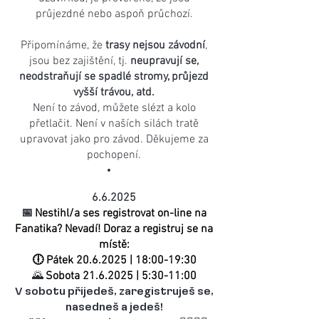
průjezdné nebo aspoň průchozí.
Připomínáme, že
trasy nejsou závodní
,
jsou bez zajištění, tj.
neupravují se,
neodstraňují se spadlé stromy, průjezd
vyšší trávou, atd.
Není to závod, můžete slézt a kolo
přetlačit. Není v naších silách tratě
upravovat jako pro závod. Děkujeme za
pochopení.
6.6.2025
📅
Nestihl/a ses registrovat on-line na
Fanatika? Nevadí! Doraz a registruj se na
místě:
🕕 Pátek
20.6.2025
| 18:00-19:30
Sobota
21.6.2025
| 5:30-11:00
🌄
V sobotu přijedeš, zaregistruješ se,
nasedneš a jedeš!