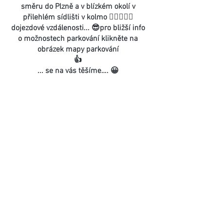
směru do Plzně a v blízkém okolí v
přilehlém sídlišti v kolmo 🚴🏻‍♂️🚵‍♀️
dojezdové vzdálenosti... 😎pro bližší info
o možnostech parkování klikněte na
obrázek mapy parkování
👍
... se na vás těšíme…. 😀