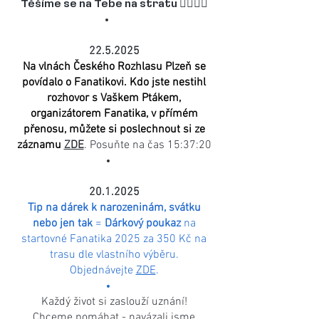
Těšíme se na Tebe na stratu 🚴‍♀️🚴‍♂️
22.5.2025
Na vlnách Českého Rozhlasu Plzeň se
povídalo o Fanatikovi. Kdo jste nestihl
rozhovor s Vaškem Ptákem,
organizátorem Fanatika, v přímém
přenosu, můžete si poslechnout si ze
záznamu
ZDE
. Posuňte na čas 15:37:20
20.1.2025
Tip na dárek k narozeninám, svátku
nebo jen tak
=
Dárkový poukaz
na
startovné Fanatika 2025 za 350 Kč na
trasu dle vlastního výběru.
Objednávejte
ZDE
.
Každý život si zaslouží uznání!
Chceme pomáhat - navázali jsme